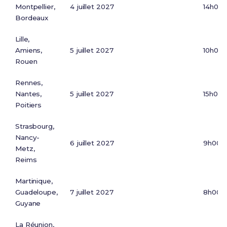
Montpellier,
4 juillet 2027
14h00
Bordeaux
Lille,
Amiens,
5 juillet 2027
10h00
Rouen
Rennes,
Nantes,
5 juillet 2027
15h00
Poitiers
Strasbourg,
Nancy-
6 juillet 2027
9h00
Metz,
Reims
Martinique,
Guadeloupe,
7 juillet 2027
8h00 (
Guyane
La Réunion,