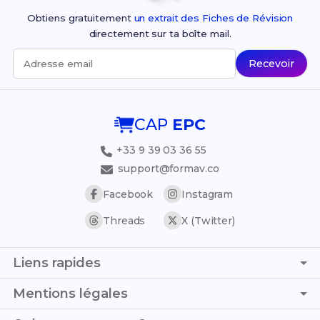
Obtiens gratuitement
un extrait des Fiches de Révision
directement sur ta boîte mail.
Recevoir
Adresse email
CAP
EPC
+33 9 39 03 36 55
support@formav.co
Facebook
Instagram
Threads
X (Twitter)
Liens rapides
Page d'accueil
Mentions légales
Simulateur de notes