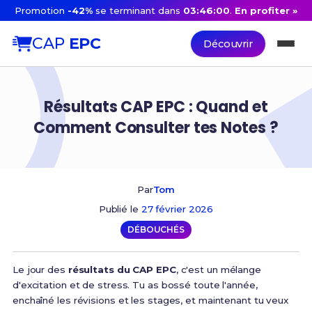
Promotion
-42%
se terminant dans
03:45:59
.
En profiter »
CAP
EPC
Découvrir
Résultats CAP EPC : Quand et
Comment Consulter tes Notes ?
Par
Tom
Publié le
27 février 2026
DÉBOUCHÉS
Le jour des
résultats du CAP EPC
, c'est un mélange
d'excitation et de stress. Tu as bossé toute l'année,
enchaîné les révisions et les stages, et maintenant tu veux