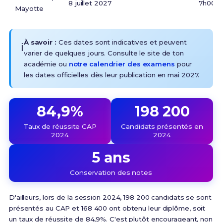
8 juillet 2027
7h00 (
Mayotte
À savoir :
Ces dates sont indicatives et peuvent
ℹ️
varier de quelques jours. Consulte le site de ton
académie ou
notre calendrier des examens
pour
les dates officielles dès leur publication en mai 2027.
84,9%
198 200
Taux de réussite CAP
Candidats présentés en
2024
2024
5 ans
Conservation des notes
D'ailleurs,
lors de la session 2024, 198 200 candidats se sont
présentés au CAP et 168 400 ont obtenu leur diplôme, soit
un taux de réussite de 84,9%
. C'est plutôt encourageant, non