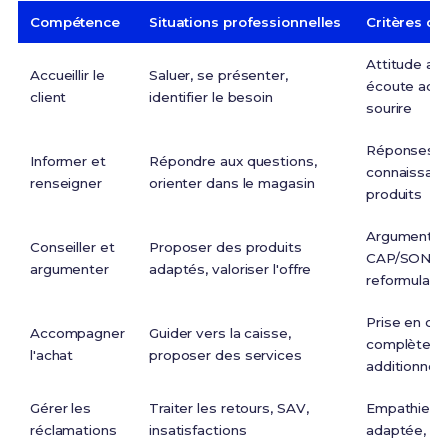
Compétence
Situations professionnelles
Critères de
Attitude av
Accueillir le
Saluer, se présenter,
écoute acti
client
identifier le besoin
sourire
Réponses pr
Informer et
Répondre aux questions,
connaissan
renseigner
orienter dans le magasin
produits
Argumentat
Conseiller et
Proposer des produits
CAP/SONCA
argumenter
adaptés, valoriser l'offre
reformulati
Prise en ch
Accompagner
Guider vers la caisse,
complète, v
l'achat
proposer des services
additionnell
Gérer les
Traiter les retours, SAV,
Empathie, s
réclamations
insatisfactions
adaptée, fid