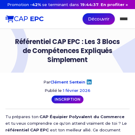
Promotion
-42%
se terminant dans
19:44:36
.
En profiter »
CAP
EPC
Découvrir
Référentiel CAP EPC : Les 3 Blocs
de Compétences Expliqués
Simplement
Par
Clément Sentein
Publié le
1 février 2026
INSCRIPTION
Tu prépares ton
CAP Équipier Polyvalent du Commerce
et tu veux comprendre ce qu'on attend vraiment de toi ? Le
référentiel CAP EPC
est ton meilleur allié. Ce document